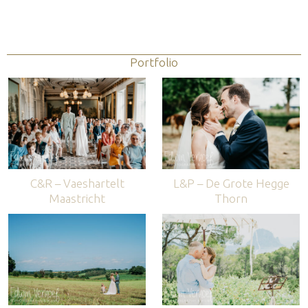
Portfolio
C&R – Vaeshartelt
L&P – De Grote Hegge
Maastricht
Thorn