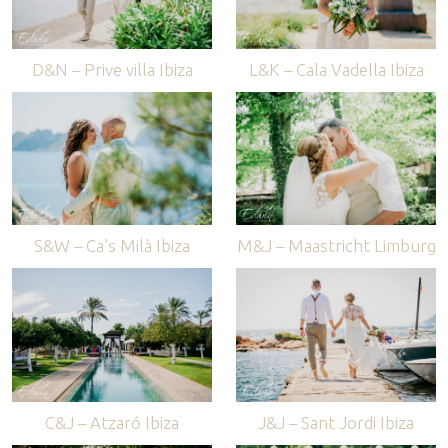
D&N – Prive villa Ibiza
L&K – Cala Vadella Ibiza
S&W – Ca’s Milà Ibiza
M&J – Maastricht Limburg
C&J – Atzaró Ibiza
J&J – Sant Jordi Ibiza