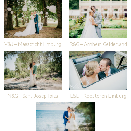
V&J – Maastricht Limburg
R&G – Arnhem Gelderland
N&G – Sant Josep Ibiza
L&L – Roosteren Limburg