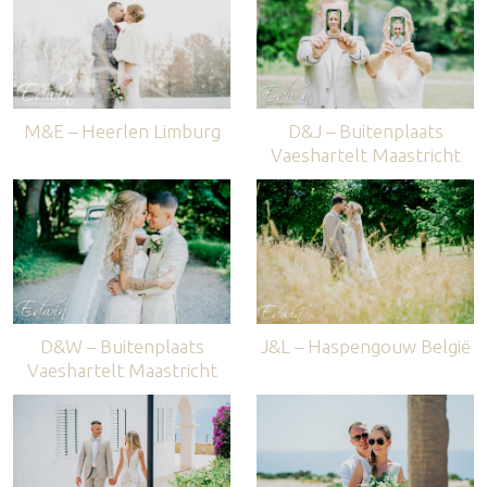
M&E – Heerlen Limburg
D&J – Buitenplaats
Vaeshartelt Maastricht
D&W – Buitenplaats
J&L – Haspengouw België
Vaeshartelt Maastricht