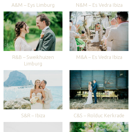
A&M – Eys Limburg
N&M – Es Vedra Ibiza
R&B – Sweikhuizen
M&A – Es Vedra Ibiza
Limburg
S&R – Ibiza
C&S – Rolduc Kerkrade