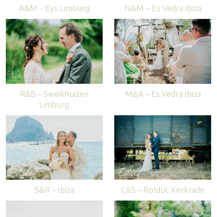
A&M – Eys Limburg
N&M – Es Vedra Ibiza
R&B – Sweikhuizen
M&A – Es Vedra Ibiza
Limburg
S&R – Ibiza
C&S – Rolduc Kerkrade