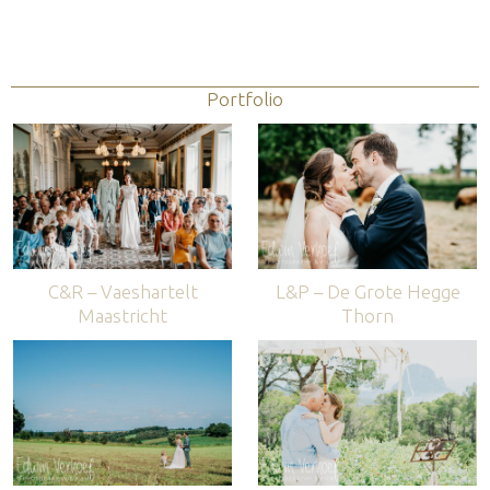
Portfolio
C&R – Vaeshartelt
L&P – De Grote Hegge
Maastricht
Thorn