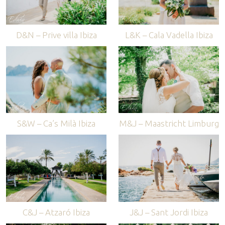
D&N – Prive villa Ibiza
L&K – Cala Vadella Ibiza
S&W – Ca’s Milà Ibiza
M&J – Maastricht Limburg
C&J – Atzaró Ibiza
J&J – Sant Jordi Ibiza