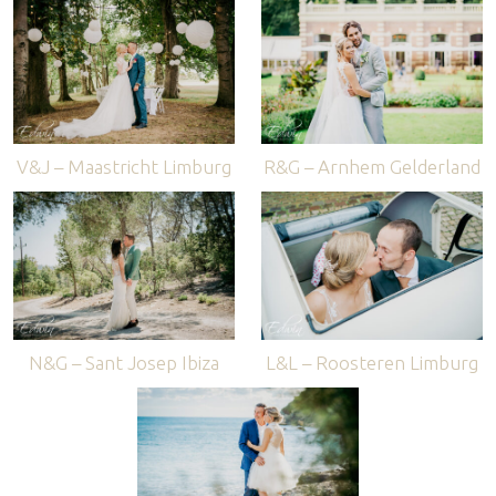
V&J – Maastricht Limburg
R&G – Arnhem Gelderland
N&G – Sant Josep Ibiza
L&L – Roosteren Limburg