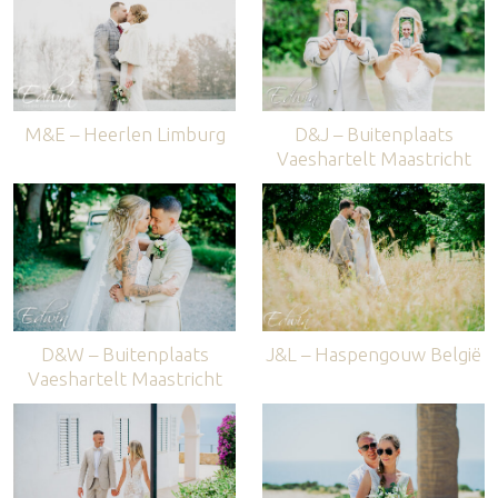
M&E – Heerlen Limburg
D&J – Buitenplaats
Vaeshartelt Maastricht
D&W – Buitenplaats
J&L – Haspengouw België
Vaeshartelt Maastricht