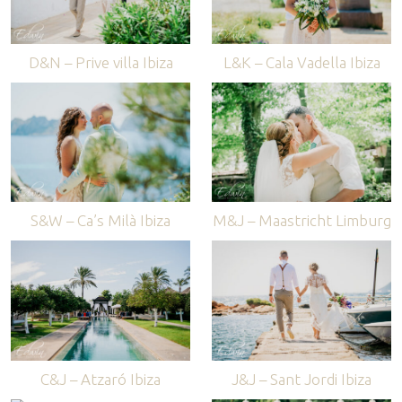
D&N – Prive villa Ibiza
L&K – Cala Vadella Ibiza
S&W – Ca’s Milà Ibiza
M&J – Maastricht Limburg
C&J – Atzaró Ibiza
J&J – Sant Jordi Ibiza