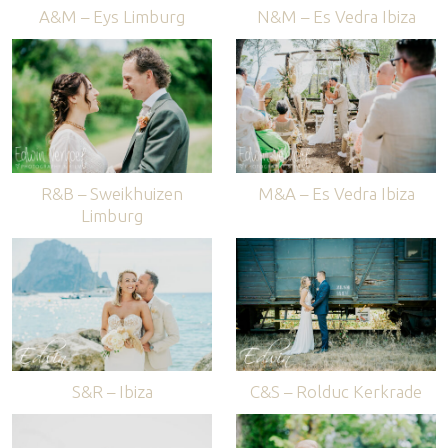
A&M – Eys Limburg
N&M – Es Vedra Ibiza
R&B – Sweikhuizen
M&A – Es Vedra Ibiza
Limburg
S&R – Ibiza
C&S – Rolduc Kerkrade