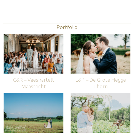
Portfolio
C&R – Vaeshartelt
L&P – De Grote Hegge
Maastricht
Thorn