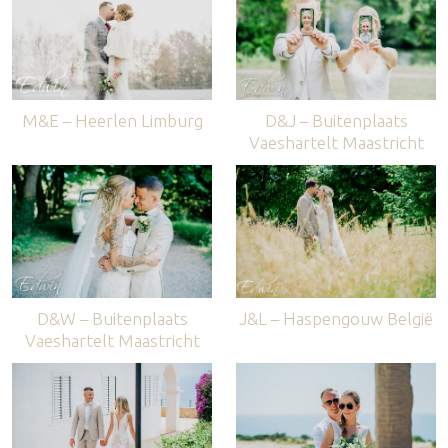
M&E – Heerlen Limburg
D&J – Buitenplaats
Vaeshartelt Maastricht
D&W – Buitenplaats
J&L – Haspengouw België
Vaeshartelt Maastricht