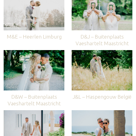
M&E – Heerlen Limburg
D&J – Buitenplaats
Vaeshartelt Maastricht
D&W – Buitenplaats
J&L – Haspengouw België
Vaeshartelt Maastricht