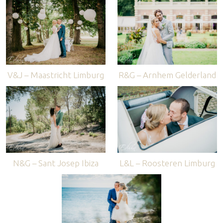
V&J – Maastricht Limburg
R&G – Arnhem Gelderland
N&G – Sant Josep Ibiza
L&L – Roosteren Limburg