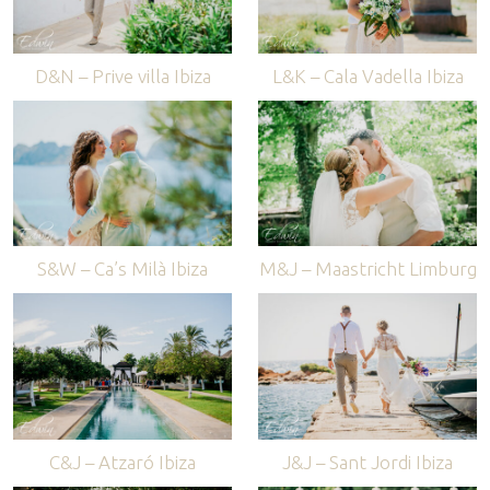
D&N – Prive villa Ibiza
L&K – Cala Vadella Ibiza
S&W – Ca’s Milà Ibiza
M&J – Maastricht Limburg
C&J – Atzaró Ibiza
J&J – Sant Jordi Ibiza