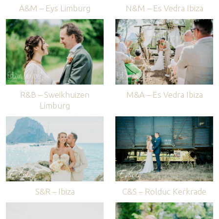
A&M – Eys Limburg
N&M – Es Vedra Ibiza
R&B – Sweikhuizen
M&A – Es Vedra Ibiza
Limburg
S&R – Ibiza
C&S – Rolduc Kerkrade