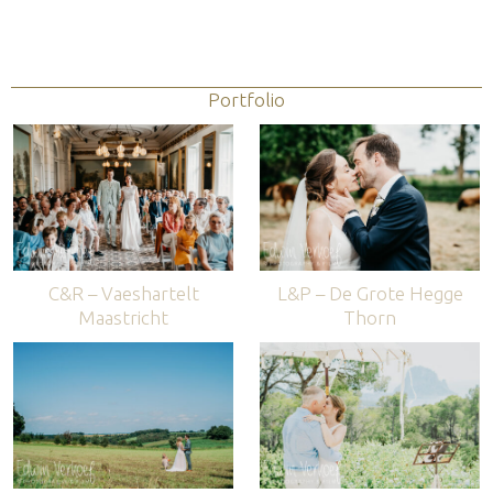
Portfolio
C&R – Vaeshartelt
L&P – De Grote Hegge
Maastricht
Thorn