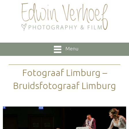
Menu
Fotograaf Limburg –
Bruidsfotograaf Limburg