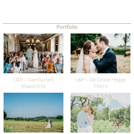
Portfolio
C&R – Vaeshartelt
L&P – De Grote Hegge
Maastricht
Thorn