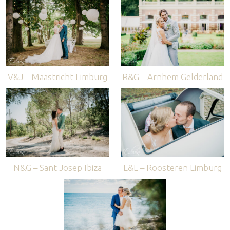
V&J – Maastricht Limburg
R&G – Arnhem Gelderland
N&G – Sant Josep Ibiza
L&L – Roosteren Limburg