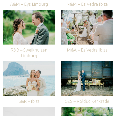
A&M – Eys Limburg
N&M – Es Vedra Ibiza
R&B – Sweikhuizen
M&A – Es Vedra Ibiza
Limburg
S&R – Ibiza
C&S – Rolduc Kerkrade