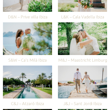
D&N – Prive villa Ibiza
L&K – Cala Vadella Ibiza
S&W – Ca’s Milà Ibiza
M&J – Maastricht Limburg
C&J – Atzaró Ibiza
J&J – Sant Jordi Ibiza