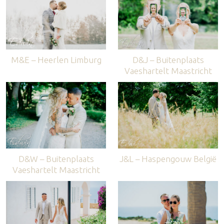
M&E – Heerlen Limburg
D&J – Buitenplaats
Vaeshartelt Maastricht
D&W – Buitenplaats
J&L – Haspengouw België
Vaeshartelt Maastricht