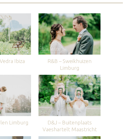
edra Ibiza
R&B – Sweikhuizen
Limburg
len Limburg
D&J – Buitenplaats
Vaeshartelt Maastricht