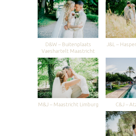
D&W – Buitenplaats
J&L – Haspe
Vaeshartelt Maastricht
M&J – Maastricht Limburg
C&J – Atz