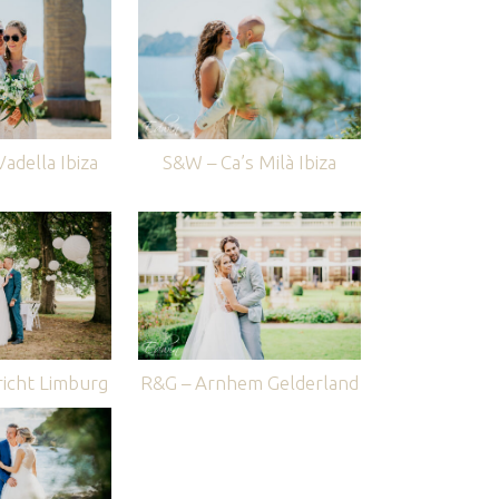
adella Ibiza
S&W – Ca’s Milà Ibiza
icht Limburg
R&G – Arnhem Gelderland