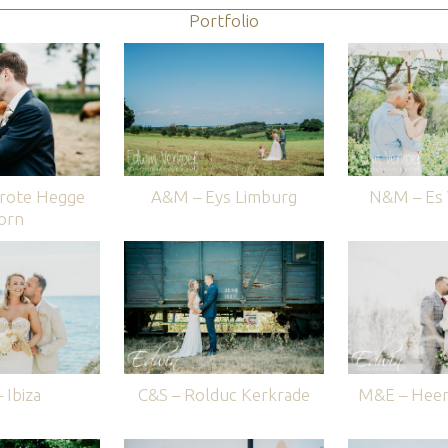
Portfolio
rote Hegge
A&M – Eys Limburg
N&M – Es V
orn
 Ibiza
C&S – Rolduc Kerkrade
M&E – Heer