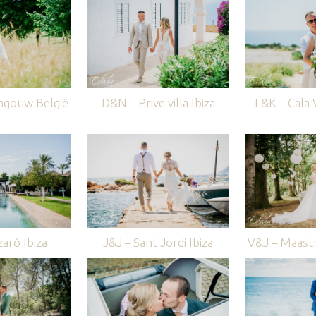
ngouw België
D&N – Prive villa Ibiza
L&K – Cala V
aró Ibiza
J&J – Sant Jordi Ibiza
V&J – Maastr