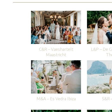
C&R – Vaeshartelt
L&P – De G
Maastricht
Th
M&A – Es Vedra Ibiza
S&R –