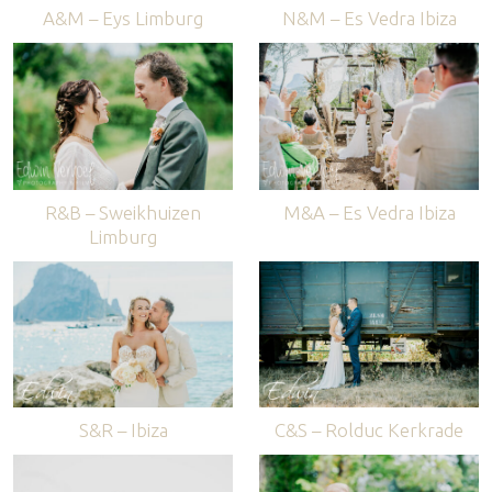
A&M – Eys Limburg
N&M – Es Vedra Ibiza
R&B – Sweikhuizen
M&A – Es Vedra Ibiza
Limburg
S&R – Ibiza
C&S – Rolduc Kerkrade