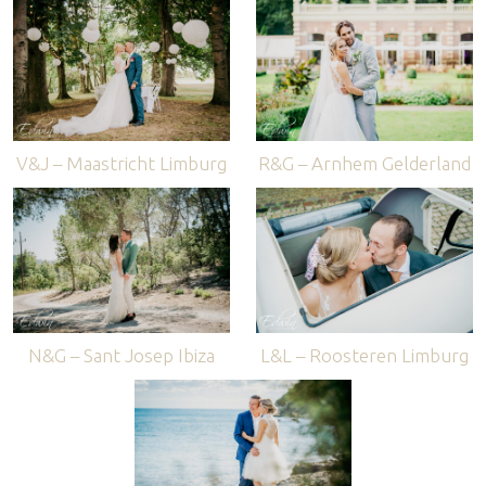
V&J – Maastricht Limburg
R&G – Arnhem Gelderland
N&G – Sant Josep Ibiza
L&L – Roosteren Limburg