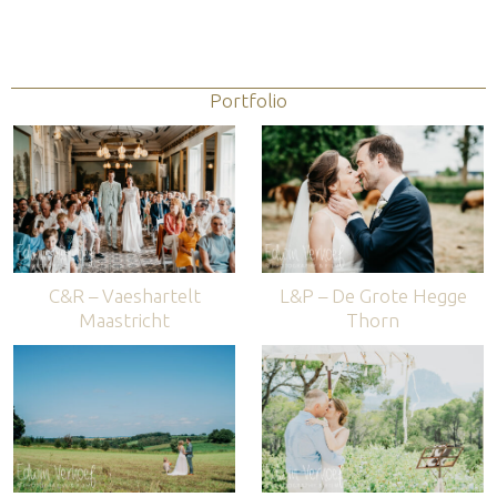
Portfolio
C&R – Vaeshartelt
L&P – De Grote Hegge
Maastricht
Thorn