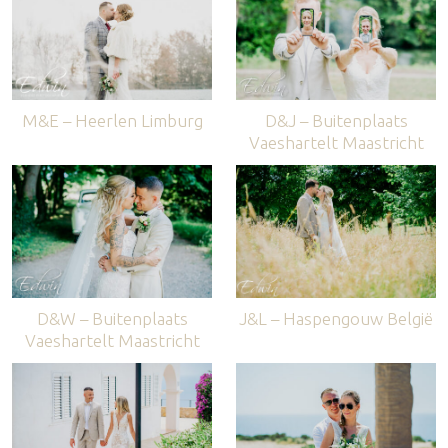
M&E – Heerlen Limburg
D&J – Buitenplaats
Vaeshartelt Maastricht
D&W – Buitenplaats
J&L – Haspengouw België
Vaeshartelt Maastricht