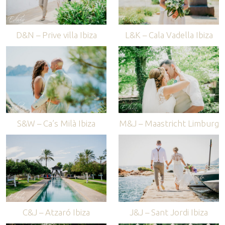
D&N – Prive villa Ibiza
L&K – Cala Vadella Ibiza
S&W – Ca’s Milà Ibiza
M&J – Maastricht Limburg
C&J – Atzaró Ibiza
J&J – Sant Jordi Ibiza