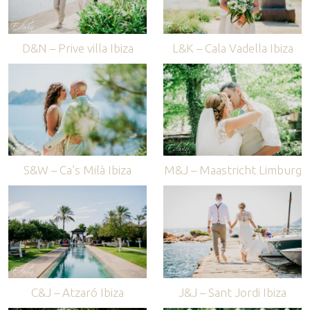
D&N – Prive villa Ibiza
L&K – Cala Vadella Ibiza
S&W – Ca’s Milà Ibiza
M&J – Maastricht Limburg
C&J – Atzaró Ibiza
J&J – Sant Jordi Ibiza