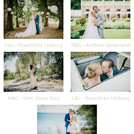
V&J – Maastricht Limburg
R&G – Arnhem Gelderland
N&G – Sant Josep Ibiza
L&L – Roosteren Limburg