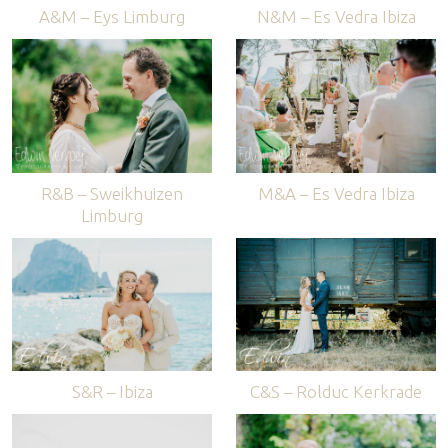
A&M – Eys Limburg
N&M – Es Vedra Ibiza
R&B – Sweikhuizen
M&A – Es Vedra Ibiza
Limburg
S&R – Ibiza
C&S – Rolduc Kerkrade