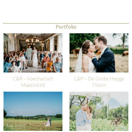
Portfolio
C&R – Vaeshartelt
L&P – De Grote Hegge
Maastricht
Thorn