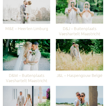
M&E – Heerlen Limburg
D&J – Buitenplaats
Vaeshartelt Maastricht
D&W – Buitenplaats
J&L – Haspengouw België
Vaeshartelt Maastricht