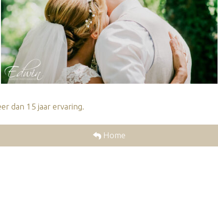
r dan 15 jaar ervaring.
Home