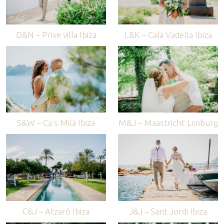
D&N – Prive villa Ibiza
L&K – Cala Vadella Ibiza
S&W – Ca’s Milà Ibiza
M&J – Maastricht Limburg
C&J – Atzaró Ibiza
J&J – Sant Jordi Ibiza