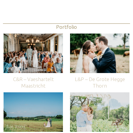
Portfolio
C&R – Vaeshartelt
L&P – De Grote Hegge
Maastricht
Thorn