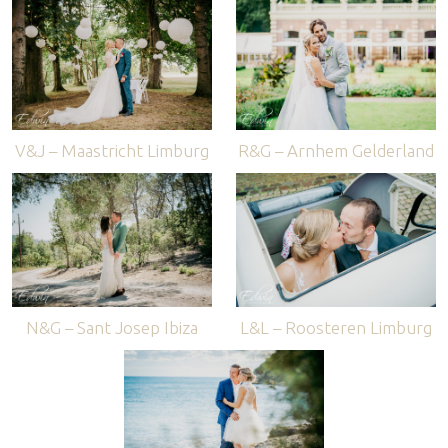
V&J – Maastricht Limburg
R&G – Arnhem Gelderland
N&G – Sant Josep Ibiza
L&L – Roosteren Limburg