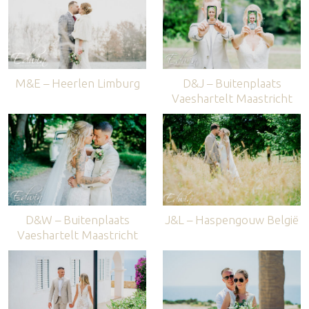
M&E – Heerlen Limburg
D&J – Buitenplaats
Vaeshartelt Maastricht
D&W – Buitenplaats
J&L – Haspengouw België
Vaeshartelt Maastricht