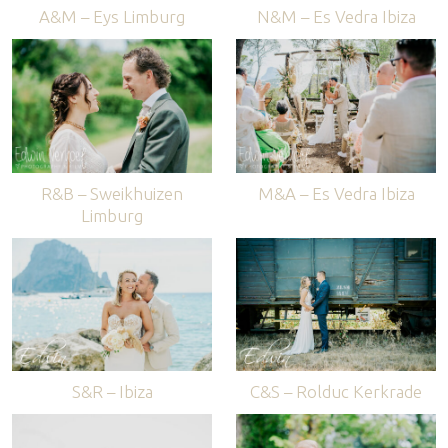
A&M – Eys Limburg
N&M – Es Vedra Ibiza
R&B – Sweikhuizen
M&A – Es Vedra Ibiza
Limburg
S&R – Ibiza
C&S – Rolduc Kerkrade