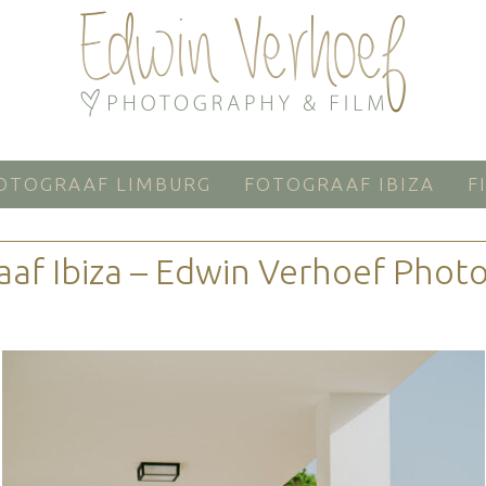
OTOGRAAF LIMBURG
FOTOGRAAF IBIZA
F
aaf Ibiza – Edwin Verhoef Phot