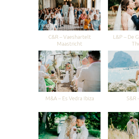
C&R – Vaeshartelt
L&P – De G
Maastricht
Th
M&A – Es Vedra Ibiza
S&R –