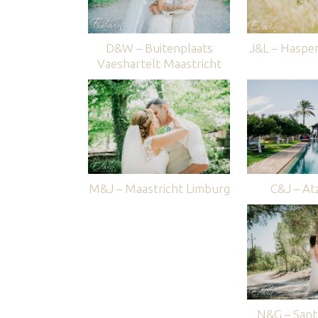
D&W – Buitenplaats
J&L – Haspe
Vaeshartelt Maastricht
M&J – Maastricht Limburg
C&J – Atz
N&G – Sant 