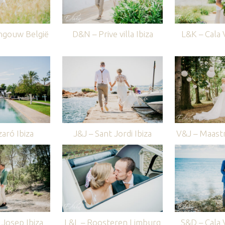
ngouw België
D&N – Prive villa Ibiza
L&K – Cala V
aró Ibiza
J&J – Sant Jordi Ibiza
V&J – Maastr
Josep Ibiza
L&L – Roosteren Limburg
S&D – Cala V