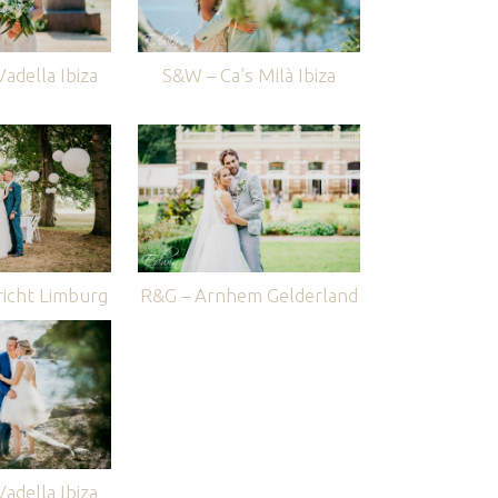
adella Ibiza
S&W – Ca’s Milà Ibiza
icht Limburg
R&G – Arnhem Gelderland
adella Ibiza