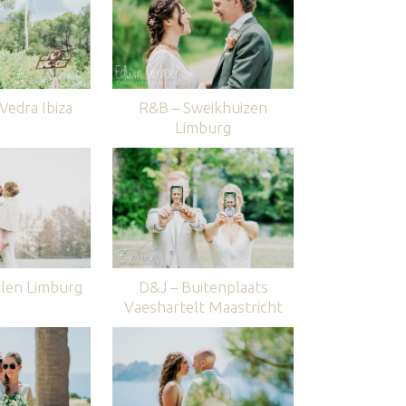
edra Ibiza
R&B – Sweikhuizen
Limburg
len Limburg
D&J – Buitenplaats
Vaeshartelt Maastricht