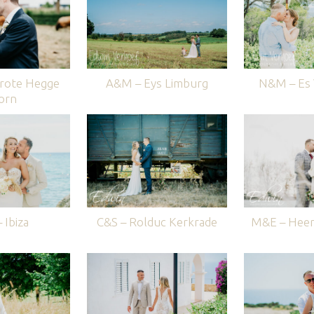
rote Hegge
A&M – Eys Limburg
N&M – Es V
orn
 Ibiza
C&S – Rolduc Kerkrade
M&E – Heer