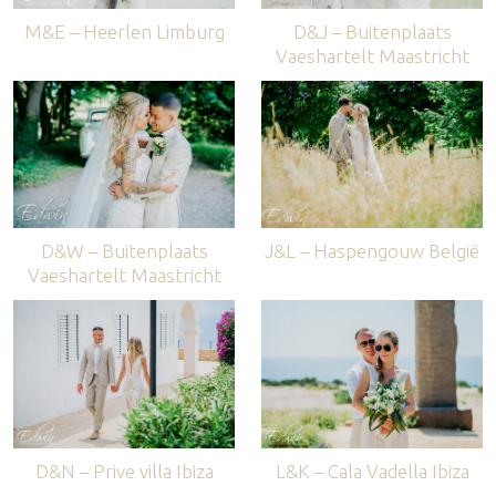
M&E – Heerlen Limburg
D&J – Buitenplaats
Vaeshartelt Maastricht
D&W – Buitenplaats
J&L – Haspengouw België
Vaeshartelt Maastricht
D&N – Prive villa Ibiza
L&K – Cala Vadella Ibiza