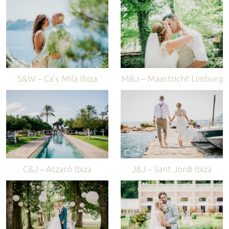
S&W – Ca’s Milà Ibiza
M&J – Maastricht Limburg
C&J – Atzaró Ibiza
J&J – Sant Jordi Ibiza