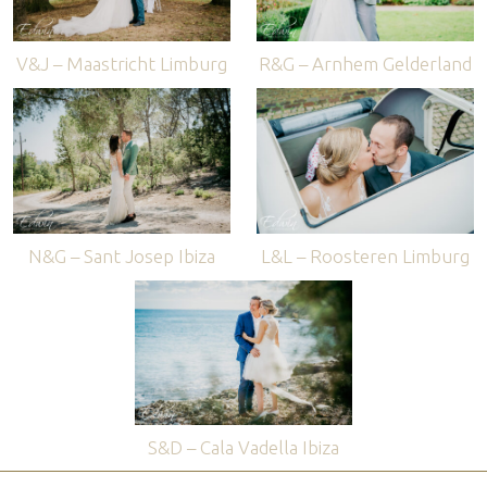
V&J – Maastricht Limburg
R&G – Arnhem Gelderland
N&G – Sant Josep Ibiza
L&L – Roosteren Limburg
S&D – Cala Vadella Ibiza