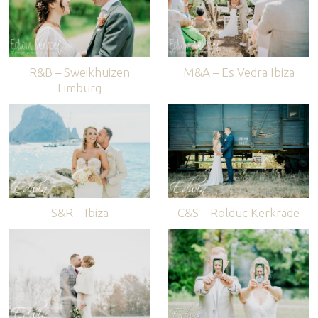
R&B – Sweikhuizen
M&A – Es Vedra Ibiza
Limburg
S&R – Ibiza
C&S – Rolduc Kerkrade