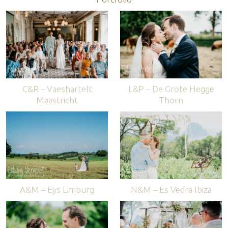
C&R – Vaeshartelt
L&P – De Grote Hegge
Maastricht
Thorn
A&M – Eys Limburg
N&M – Es Vedra Ibiza