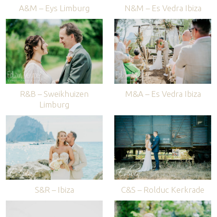
A&M – Eys Limburg
N&M – Es Vedra Ibiza
R&B – Sweikhuizen
M&A – Es Vedra Ibiza
Limburg
S&R – Ibiza
C&S – Rolduc Kerkrade