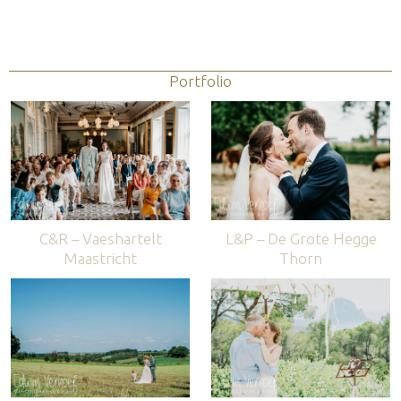
Portfolio
C&R – Vaeshartelt
L&P – De Grote Hegge
Maastricht
Thorn