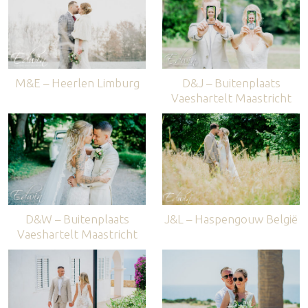
M&E – Heerlen Limburg
D&J – Buitenplaats
Vaeshartelt Maastricht
D&W – Buitenplaats
J&L – Haspengouw België
Vaeshartelt Maastricht