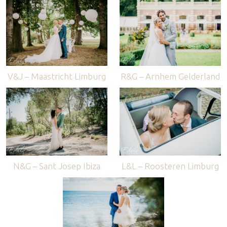
V&J – Maastricht Limburg
R&G – Arnhem Gelderland
N&G – Sant Josep Ibiza
L&L – Roosteren Limburg