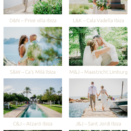
D&N – Prive villa Ibiza
L&K – Cala Vadella Ibiza
S&W – Ca’s Milà Ibiza
M&J – Maastricht Limburg
C&J – Atzaró Ibiza
J&J – Sant Jordi Ibiza