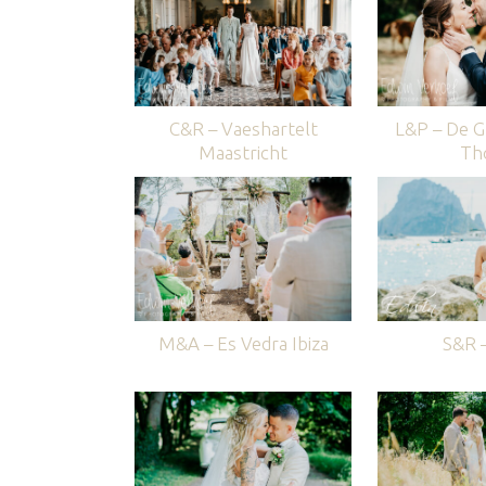
C&R – Vaeshartelt
L&P – De G
Maastricht
Th
M&A – Es Vedra Ibiza
S&R –