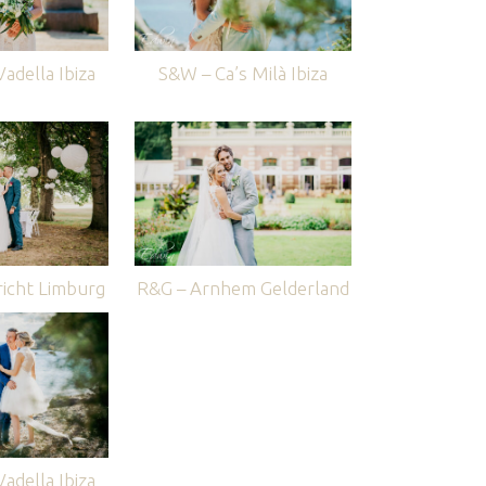
adella Ibiza
S&W – Ca’s Milà Ibiza
icht Limburg
R&G – Arnhem Gelderland
adella Ibiza