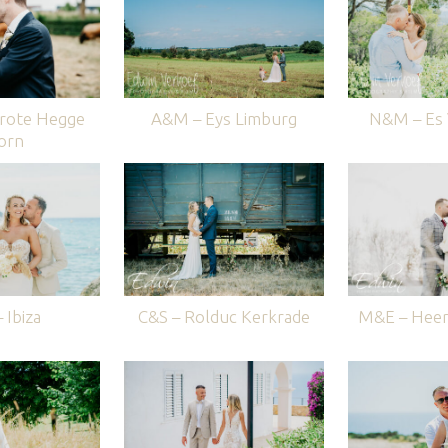
rote Hegge
A&M – Eys Limburg
N&M – Es V
orn
 Ibiza
C&S – Rolduc Kerkrade
M&E – Heer