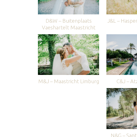
D&W – Buitenplaats
J&L – Haspe
Vaeshartelt Maastricht
M&J – Maastricht Limburg
C&J – Atz
N&G – Sant 