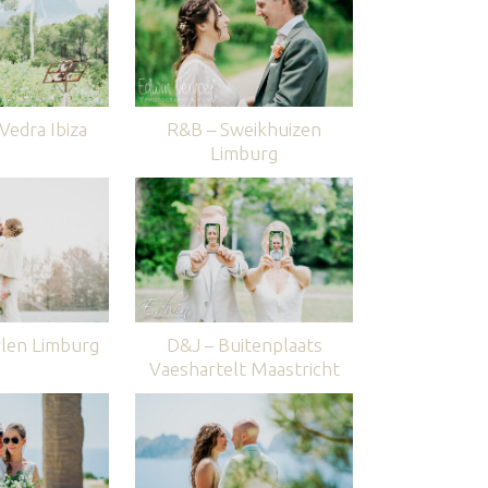
edra Ibiza
R&B – Sweikhuizen
Limburg
len Limburg
D&J – Buitenplaats
Vaeshartelt Maastricht