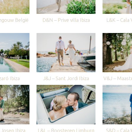
ngouw België
D&N – Prive villa Ibiza
L&K – Cala V
aró Ibiza
J&J – Sant Jordi Ibiza
V&J – Maastr
Josep Ibiza
L&L – Roosteren Limburg
S&D – Cala V