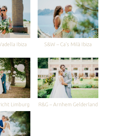
adella Ibiza
S&W – Ca’s Milà Ibiza
icht Limburg
R&G – Arnhem Gelderland