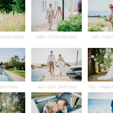
ngouw België
D&N – Prive villa Ibiza
L&K – Cala V
aró Ibiza
J&J – Sant Jordi Ibiza
V&J – Maastr