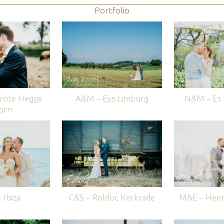
Portfolio
rote Hegge
A&M – Eys Limburg
N&M – Es V
orn
 Ibiza
C&S – Rolduc Kerkrade
M&E – Heer