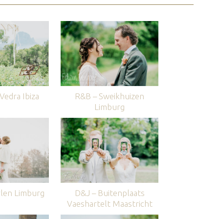
edra Ibiza
R&B – Sweikhuizen
Limburg
len Limburg
D&J – Buitenplaats
Vaeshartelt Maastricht