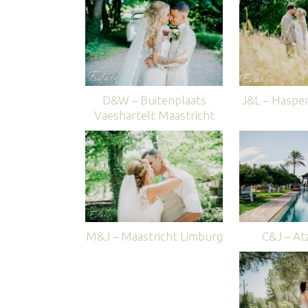
D&W – Buitenplaats
J&L – Haspe
Vaeshartelt Maastricht
M&J – Maastricht Limburg
C&J – Atz