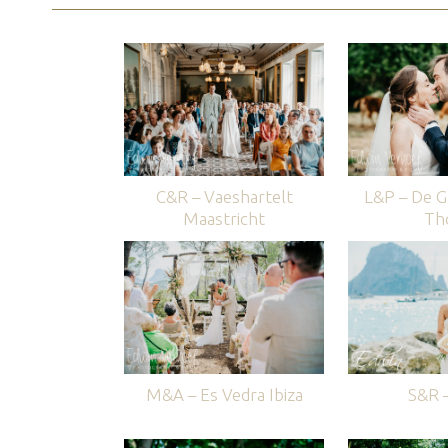
C&R – Vaeshartelt
L&P – De G
Maastricht
Th
M&A – Es Vedra Ibiza
S&R –