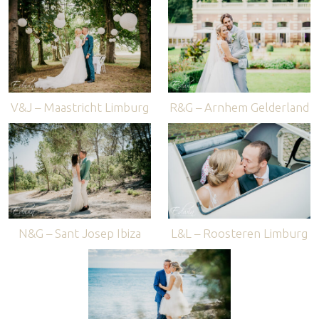
V&J – Maastricht Limburg
R&G – Arnhem Gelderland
N&G – Sant Josep Ibiza
L&L – Roosteren Limburg