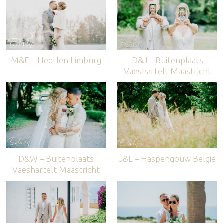
M&E – Heerlen Limburg
D&J – Buitenplaats
Vaeshartelt Maastricht
D&W – Buitenplaats
J&L – Haspengouw België
Vaeshartelt Maastricht