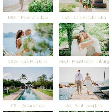
D&N – Prive villa Ibiza
L&K – Cala Vadella Ibiza
S&W – Ca’s Milà Ibiza
M&J – Maastricht Limburg
C&J – Atzaró Ibiza
J&J – Sant Jordi Ibiza