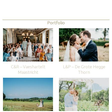
Portfolio
C&R – Vaeshartelt
L&P – De Grote Hegge
Maastricht
Thorn