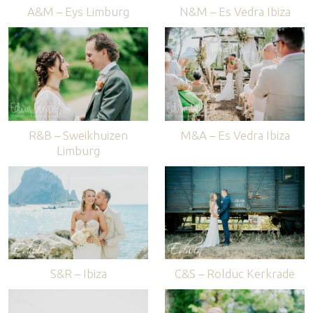
A&M – Eys Limburg
N&M – Es Vedra Ibiza
R&B – Sweikhuizen
M&A – Es Vedra Ibiza
Limburg
S&R – Ibiza
C&S – Rolduc Kerkrade