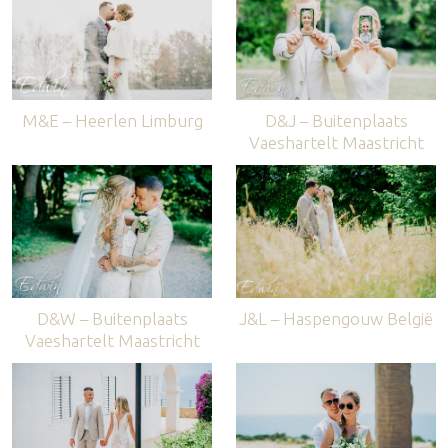
M&E – Heerlen Limburg
D&J – Buitenplaats
Vaeshartelt Maastricht
D&W – Buitenplaats
J&L – Haspengouw België
Vaeshartelt Maastricht