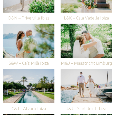
D&N – Prive villa Ibiza
L&K – Cala Vadella Ibiza
S&W – Ca’s Milà Ibiza
M&J – Maastricht Limburg
C&J – Atzaró Ibiza
J&J – Sant Jordi Ibiza