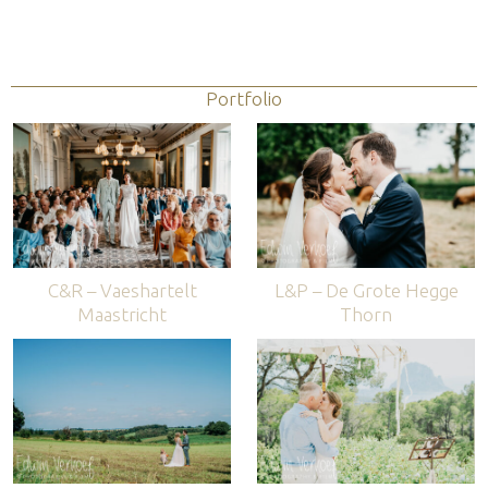
Portfolio
C&R – Vaeshartelt
L&P – De Grote Hegge
Maastricht
Thorn