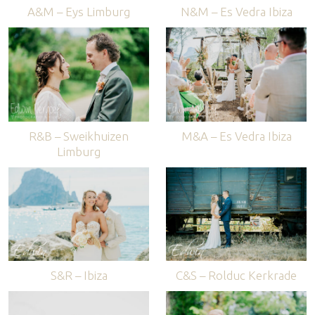
A&M – Eys Limburg
N&M – Es Vedra Ibiza
R&B – Sweikhuizen
M&A – Es Vedra Ibiza
Limburg
S&R – Ibiza
C&S – Rolduc Kerkrade