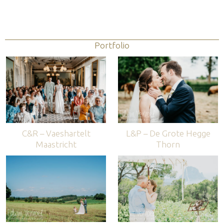
Portfolio
C&R – Vaeshartelt
L&P – De Grote Hegge
Maastricht
Thorn