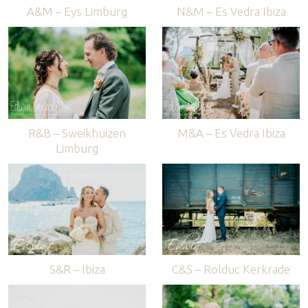
A&M – Eys Limburg
N&M – Es Vedra Ibiza
R&B – Sweikhuizen
M&A – Es Vedra Ibiza
Limburg
S&R – Ibiza
C&S – Rolduc Kerkrade