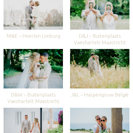
M&E – Heerlen Limburg
D&J – Buitenplaats
Vaeshartelt Maastricht
D&W – Buitenplaats
J&L – Haspengouw België
Vaeshartelt Maastricht