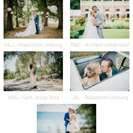
V&J – Maastricht Limburg
R&G – Arnhem Gelderland
N&G – Sant Josep Ibiza
L&L – Roosteren Limburg