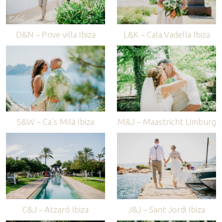
D&N – Prive villa Ibiza
L&K – Cala Vadella Ibiza
S&W – Ca’s Milà Ibiza
M&J – Maastricht Limburg
C&J – Atzaró Ibiza
J&J – Sant Jordi Ibiza