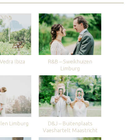
edra Ibiza
R&B – Sweikhuizen
Limburg
len Limburg
D&J – Buitenplaats
Vaeshartelt Maastricht