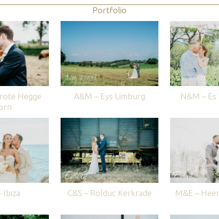
Portfolio
rote Hegge
A&M – Eys Limburg
N&M – Es V
orn
 Ibiza
C&S – Rolduc Kerkrade
M&E – Heer