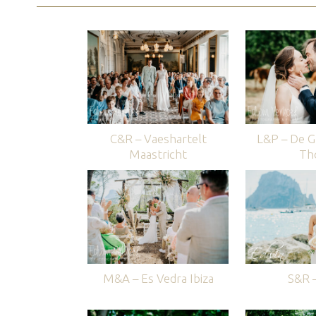
C&R – Vaeshartelt
L&P – De G
Maastricht
Th
M&A – Es Vedra Ibiza
S&R –