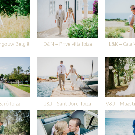
ngouw België
D&N – Prive villa Ibiza
L&K – Cala V
aró Ibiza
J&J – Sant Jordi Ibiza
V&J – Maastr