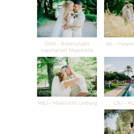
D&W – Buitenplaats
J&L – Haspe
Vaeshartelt Maastricht
M&J – Maastricht Limburg
C&J – Atz