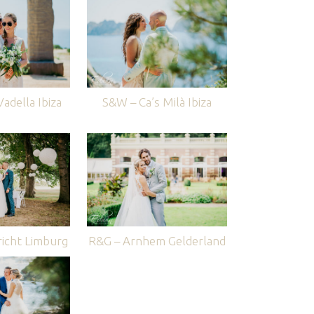
adella Ibiza
S&W – Ca’s Milà Ibiza
icht Limburg
R&G – Arnhem Gelderland