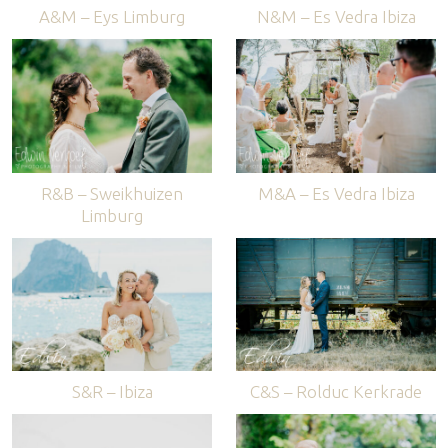
A&M – Eys Limburg
N&M – Es Vedra Ibiza
R&B – Sweikhuizen
M&A – Es Vedra Ibiza
Limburg
S&R – Ibiza
C&S – Rolduc Kerkrade