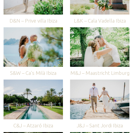
D&N – Prive villa Ibiza
L&K – Cala Vadella Ibiza
S&W – Ca’s Milà Ibiza
M&J – Maastricht Limburg
C&J – Atzaró Ibiza
J&J – Sant Jordi Ibiza