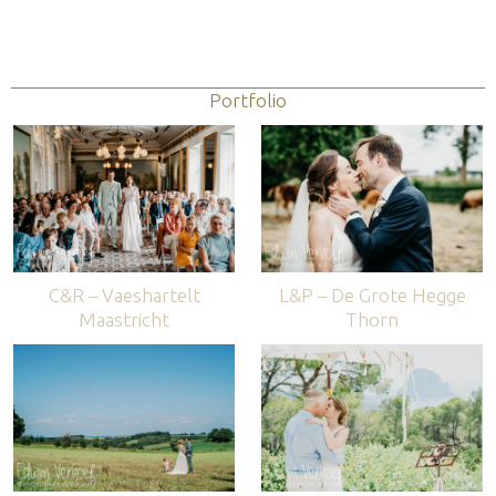
Portfolio
C&R – Vaeshartelt
L&P – De Grote Hegge
Maastricht
Thorn