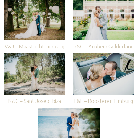
V&J – Maastricht Limburg
R&G – Arnhem Gelderland
N&G – Sant Josep Ibiza
L&L – Roosteren Limburg