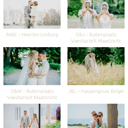
M&E – Heerlen Limburg
D&J – Buitenplaats
Vaeshartelt Maastricht
D&W – Buitenplaats
J&L – Haspengouw België
Vaeshartelt Maastricht