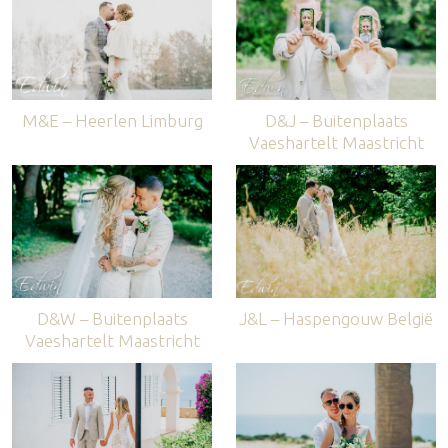
M&E – Heerlen Limburg
D&J – Buitenplaats
Vaeshartelt Maastricht
D&W – Buitenplaats
J&L – Haspengouw België
Vaeshartelt Maastricht