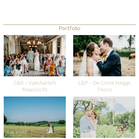
Portfolio
C&R – Vaeshartelt
L&P – De Grote Hegge
Maastricht
Thorn