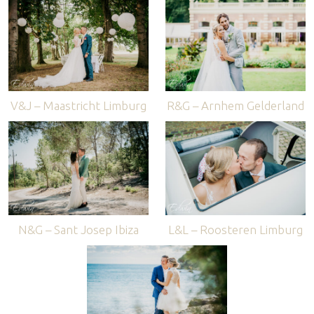
V&J – Maastricht Limburg
R&G – Arnhem Gelderland
N&G – Sant Josep Ibiza
L&L – Roosteren Limburg