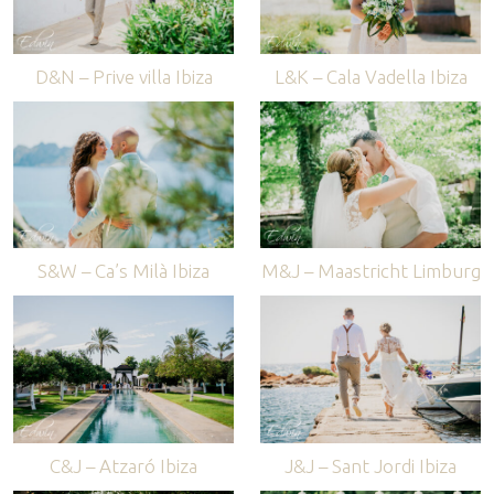
D&N – Prive villa Ibiza
L&K – Cala Vadella Ibiza
S&W – Ca’s Milà Ibiza
M&J – Maastricht Limburg
C&J – Atzaró Ibiza
J&J – Sant Jordi Ibiza