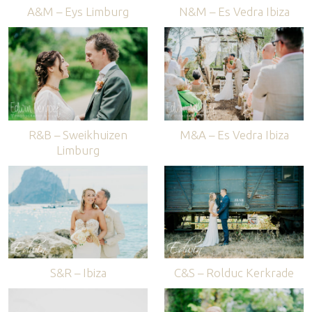
A&M – Eys Limburg
N&M – Es Vedra Ibiza
R&B – Sweikhuizen
M&A – Es Vedra Ibiza
Limburg
S&R – Ibiza
C&S – Rolduc Kerkrade