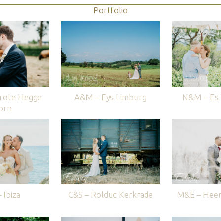
Portfolio
rote Hegge
A&M – Eys Limburg
N&M – Es V
orn
 Ibiza
C&S – Rolduc Kerkrade
M&E – Heer