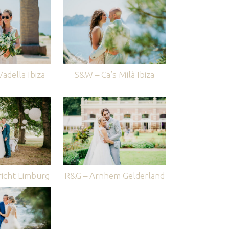
adella Ibiza
S&W – Ca’s Milà Ibiza
icht Limburg
R&G – Arnhem Gelderland