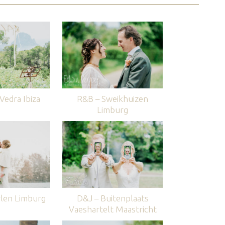
edra Ibiza
R&B – Sweikhuizen
Limburg
len Limburg
D&J – Buitenplaats
Vaeshartelt Maastricht