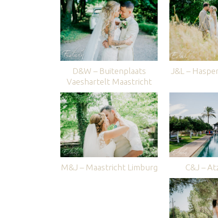
D&W – Buitenplaats
J&L – Haspe
Vaeshartelt Maastricht
M&J – Maastricht Limburg
C&J – Atz