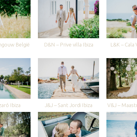
ngouw België
D&N – Prive villa Ibiza
L&K – Cala V
aró Ibiza
J&J – Sant Jordi Ibiza
V&J – Maastr