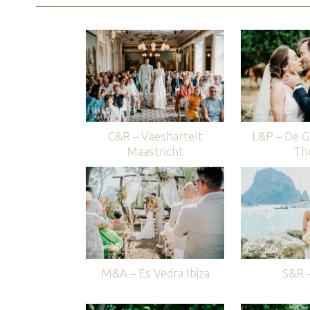
C&R – Vaeshartelt
L&P – De G
Maastricht
Th
M&A – Es Vedra Ibiza
S&R –