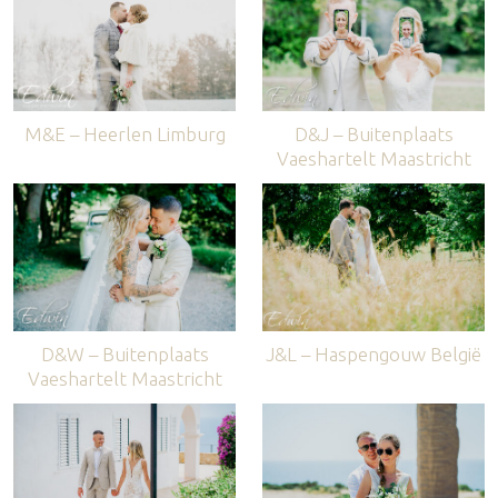
M&E – Heerlen Limburg
D&J – Buitenplaats
Vaeshartelt Maastricht
D&W – Buitenplaats
J&L – Haspengouw België
Vaeshartelt Maastricht