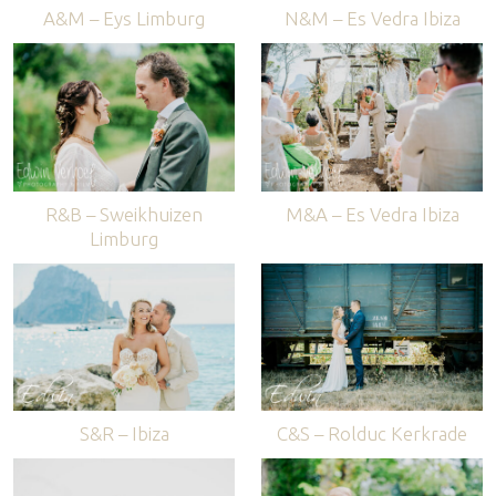
A&M – Eys Limburg
N&M – Es Vedra Ibiza
R&B – Sweikhuizen
M&A – Es Vedra Ibiza
Limburg
S&R – Ibiza
C&S – Rolduc Kerkrade