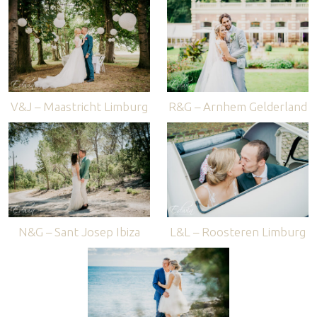
V&J – Maastricht Limburg
R&G – Arnhem Gelderland
N&G – Sant Josep Ibiza
L&L – Roosteren Limburg