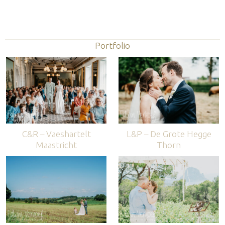
Portfolio
C&R – Vaeshartelt
L&P – De Grote Hegge
Maastricht
Thorn