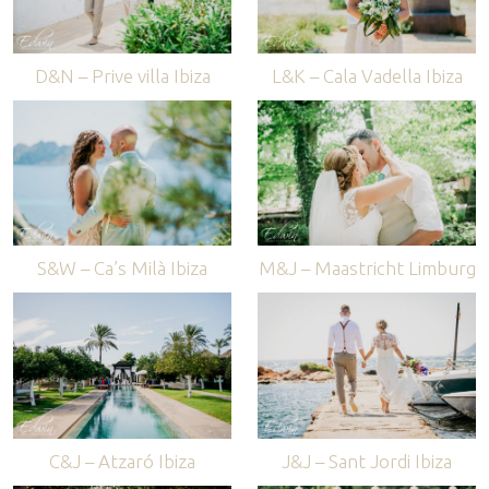
D&N – Prive villa Ibiza
L&K – Cala Vadella Ibiza
S&W – Ca’s Milà Ibiza
M&J – Maastricht Limburg
C&J – Atzaró Ibiza
J&J – Sant Jordi Ibiza