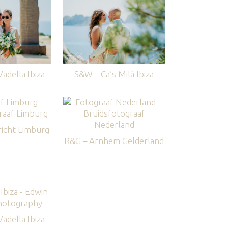
adella Ibiza
S&W – Ca’s Milà Ibiza
icht Limburg
R&G – Arnhem Gelderland
adella Ibiza