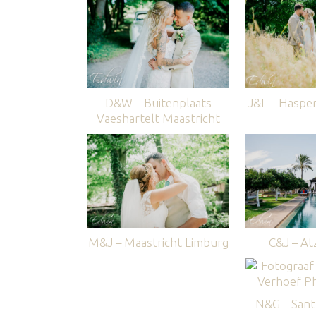
D&W – Buitenplaats
J&L – Haspe
Vaeshartelt Maastricht
M&J – Maastricht Limburg
C&J – Atz
N&G – Sant 