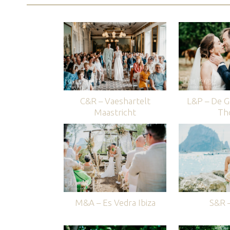
C&R – Vaeshartelt
L&P – De G
Maastricht
Th
M&A – Es Vedra Ibiza
S&R –