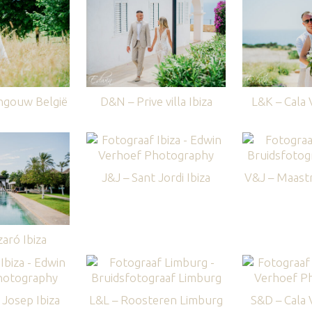
ngouw België
D&N – Prive villa Ibiza
L&K – Cala V
J&J – Sant Jordi Ibiza
V&J – Maastr
aró Ibiza
Josep Ibiza
L&L – Roosteren Limburg
S&D – Cala V