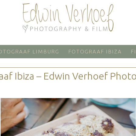
OTOGRAAF LIMBURG
FOTOGRAAF IBIZA
F
aaf Ibiza – Edwin Verhoef Phot