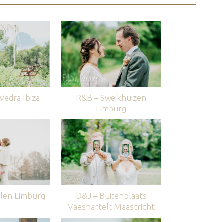
edra Ibiza
R&B – Sweikhuizen
Limburg
len Limburg
D&J – Buitenplaats
Vaeshartelt Maastricht