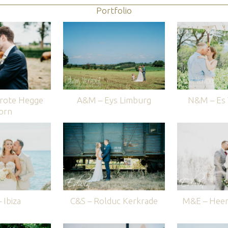
Portfolio
rote Hegge
A&M – Eys Limburg
N&M – Es V
orn
 Ibiza
C&S – Rolduc Kerkrade
M&E – Heer