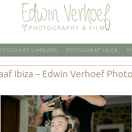
OTOGRAAF LIMBURG
FOTOGRAAF IBIZA
F
aaf Ibiza – Edwin Verhoef Phot