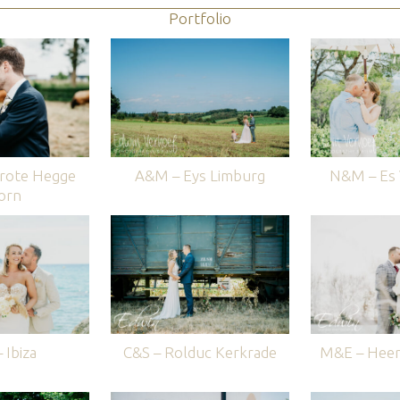
Portfolio
rote Hegge
A&M – Eys Limburg
N&M – Es V
orn
 Ibiza
C&S – Rolduc Kerkrade
M&E – Heer