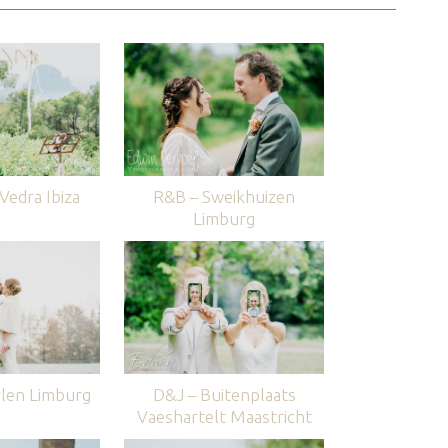
edra Ibiza
R&B – Sweikhuizen
Limburg
len Limburg
D&J – Buitenplaats
Vaeshartelt Maastricht