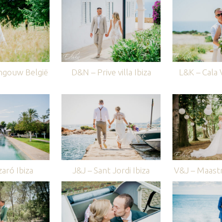
ngouw België
D&N – Prive villa Ibiza
L&K – Cala V
aró Ibiza
J&J – Sant Jordi Ibiza
V&J – Maastr