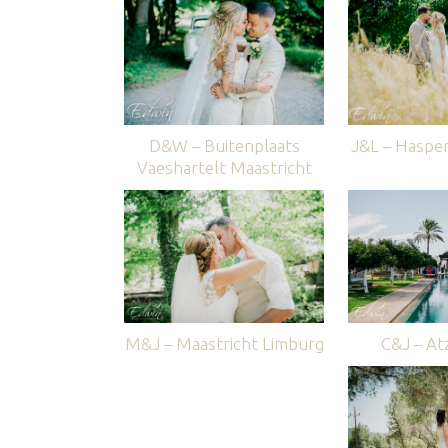
D&W – Buitenplaats
J&L – Haspe
Vaeshartelt Maastricht
M&J – Maastricht Limburg
C&J – Atz