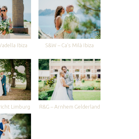
adella Ibiza
S&W – Ca’s Milà Ibiza
icht Limburg
R&G – Arnhem Gelderland