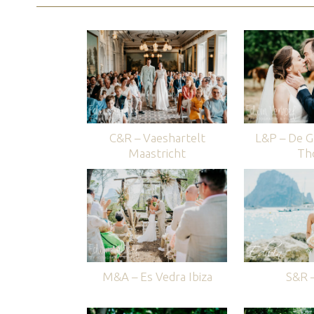
C&R – Vaeshartelt
L&P – De G
Maastricht
Th
M&A – Es Vedra Ibiza
S&R –