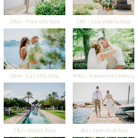
D&N – Prive villa Ibiza
L&K – Cala Vadella Ibiza
S&W – Ca’s Milà Ibiza
M&J – Maastricht Limburg
C&J – Atzaró Ibiza
J&J – Sant Jordi Ibiza