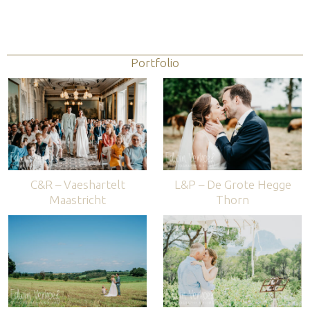
Portfolio
C&R – Vaeshartelt
L&P – De Grote Hegge
Maastricht
Thorn