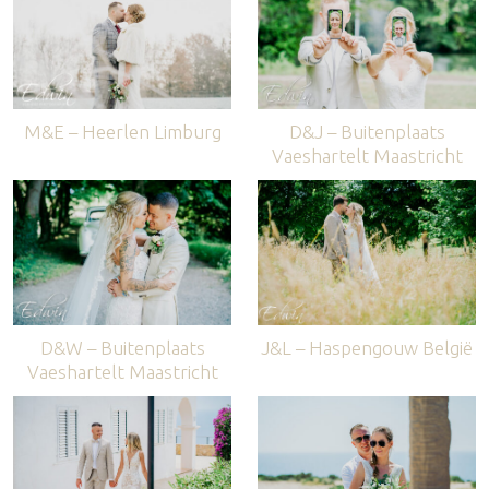
M&E – Heerlen Limburg
D&J – Buitenplaats
Vaeshartelt Maastricht
D&W – Buitenplaats
J&L – Haspengouw België
Vaeshartelt Maastricht