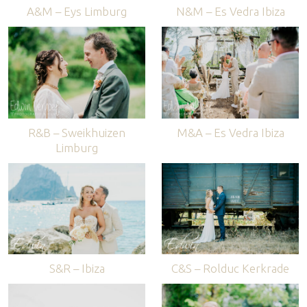
A&M – Eys Limburg
N&M – Es Vedra Ibiza
R&B – Sweikhuizen
M&A – Es Vedra Ibiza
Limburg
S&R – Ibiza
C&S – Rolduc Kerkrade