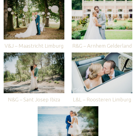
V&J – Maastricht Limburg
R&G – Arnhem Gelderland
N&G – Sant Josep Ibiza
L&L – Roosteren Limburg