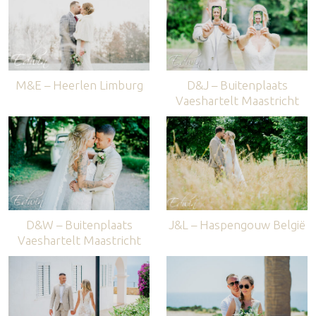
M&E – Heerlen Limburg
D&J – Buitenplaats
Vaeshartelt Maastricht
D&W – Buitenplaats
J&L – Haspengouw België
Vaeshartelt Maastricht