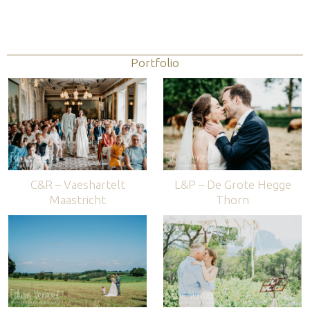
Portfolio
C&R – Vaeshartelt
L&P – De Grote Hegge
Maastricht
Thorn