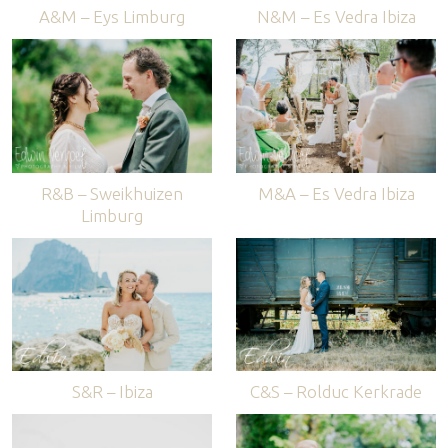
A&M – Eys Limburg
N&M – Es Vedra Ibiza
R&B – Sweikhuizen
M&A – Es Vedra Ibiza
Limburg
S&R – Ibiza
C&S – Rolduc Kerkrade