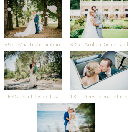
V&J – Maastricht Limburg
R&G – Arnhem Gelderland
N&G – Sant Josep Ibiza
L&L – Roosteren Limburg