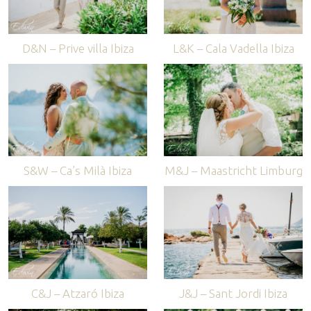
D&N – Prive villa Ibiza
L&K – Cala Vadella Ibiza
S&W – Ca’s Milà Ibiza
M&J – Maastricht Limburg
C&J – Atzaró Ibiza
J&J – Sant Jordi Ibiza