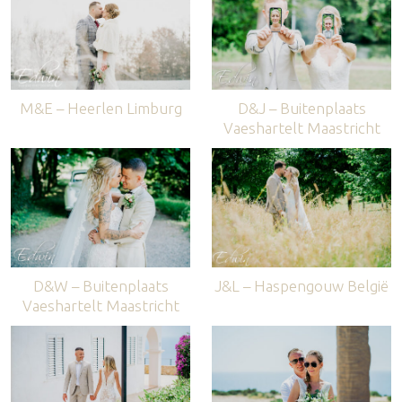
M&E – Heerlen Limburg
D&J – Buitenplaats
Vaeshartelt Maastricht
D&W – Buitenplaats
J&L – Haspengouw België
Vaeshartelt Maastricht