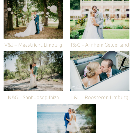
V&J – Maastricht Limburg
R&G – Arnhem Gelderland
N&G – Sant Josep Ibiza
L&L – Roosteren Limburg