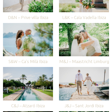
D&N – Prive villa Ibiza
L&K – Cala Vadella Ibiza
S&W – Ca’s Milà Ibiza
M&J – Maastricht Limburg
C&J – Atzaró Ibiza
J&J – Sant Jordi Ibiza