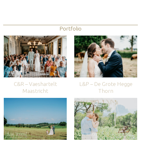
Portfolio
C&R – Vaeshartelt
L&P – De Grote Hegge
Maastricht
Thorn