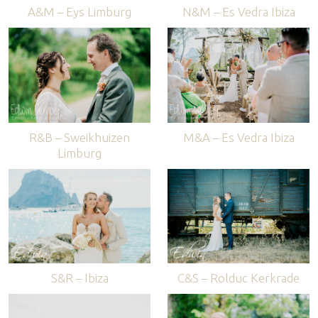
A&M – Eys Limburg
N&M – Es Vedra Ibiza
R&B – Sweikhuizen
M&A – Es Vedra Ibiza
Limburg
S&R – Ibiza
C&S – Rolduc Kerkrade