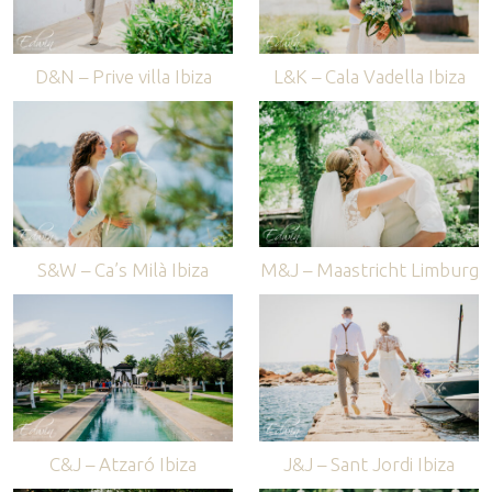
D&N – Prive villa Ibiza
L&K – Cala Vadella Ibiza
S&W – Ca’s Milà Ibiza
M&J – Maastricht Limburg
C&J – Atzaró Ibiza
J&J – Sant Jordi Ibiza