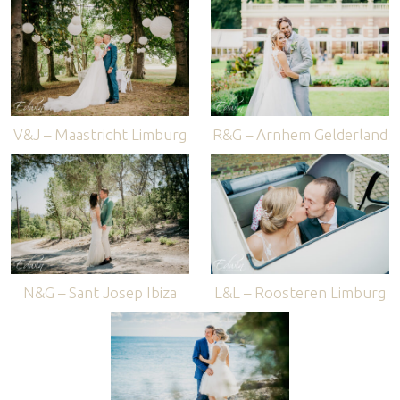
V&J – Maastricht Limburg
R&G – Arnhem Gelderland
N&G – Sant Josep Ibiza
L&L – Roosteren Limburg