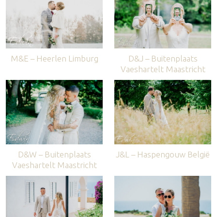
M&E – Heerlen Limburg
D&J – Buitenplaats
Vaeshartelt Maastricht
D&W – Buitenplaats
J&L – Haspengouw België
Vaeshartelt Maastricht