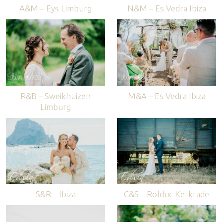
A&M – Eys Limburg
N&M – Es Vedra Ibiza
R&B – Sweikhuizen
M&A – Es Vedra Ibiza
Limburg
S&R – Ibiza
C&S – Rolduc Kerkrade