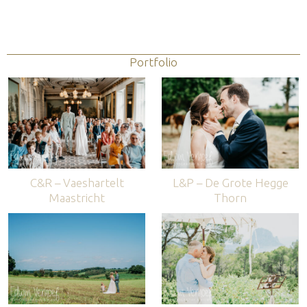
Portfolio
C&R – Vaeshartelt
L&P – De Grote Hegge
Maastricht
Thorn