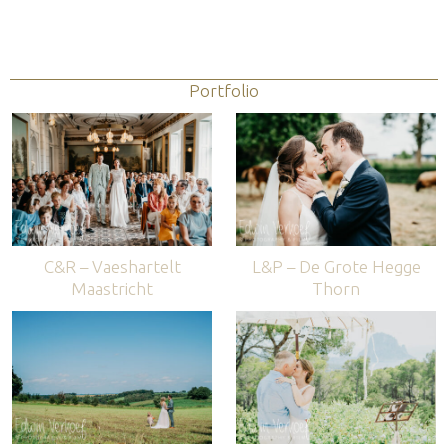
Portfolio
C&R – Vaeshartelt
L&P – De Grote Hegge
Maastricht
Thorn