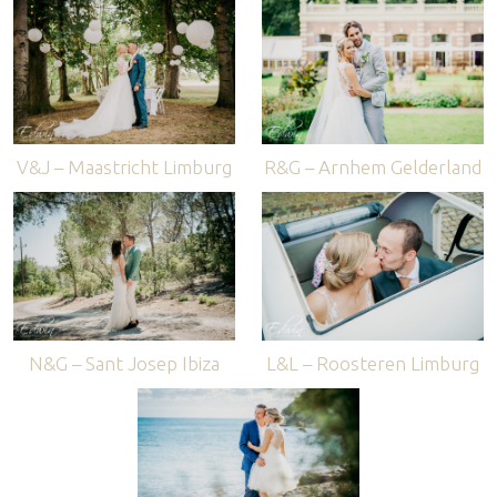
V&J – Maastricht Limburg
R&G – Arnhem Gelderland
N&G – Sant Josep Ibiza
L&L – Roosteren Limburg