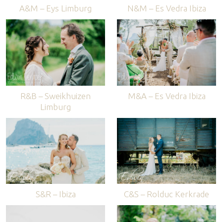
A&M – Eys Limburg
N&M – Es Vedra Ibiza
R&B – Sweikhuizen
M&A – Es Vedra Ibiza
Limburg
S&R – Ibiza
C&S – Rolduc Kerkrade