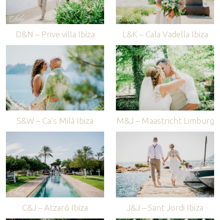
D&N – Prive villa Ibiza
L&K – Cala Vadella Ibiza
S&W – Ca’s Milà Ibiza
M&J – Maastricht Limburg
C&J – Atzaró Ibiza
J&J – Sant Jordi Ibiza