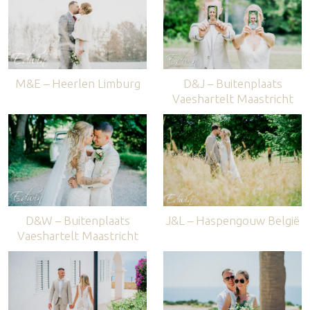
M&E – Heerlen Limburg
D&J – Buitenplaats
Vaeshartelt Maastricht
D&W – Buitenplaats
J&L – Haspengouw België
Vaeshartelt Maastricht