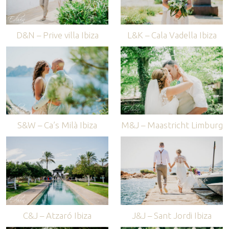
D&N – Prive villa Ibiza
L&K – Cala Vadella Ibiza
S&W – Ca’s Milà Ibiza
M&J – Maastricht Limburg
C&J – Atzaró Ibiza
J&J – Sant Jordi Ibiza