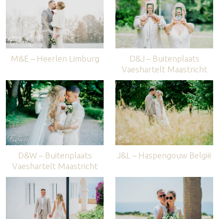
M&E – Heerlen Limburg
D&J – Buitenplaats
Vaeshartelt Maastricht
D&W – Buitenplaats
J&L – Haspengouw België
Vaeshartelt Maastricht