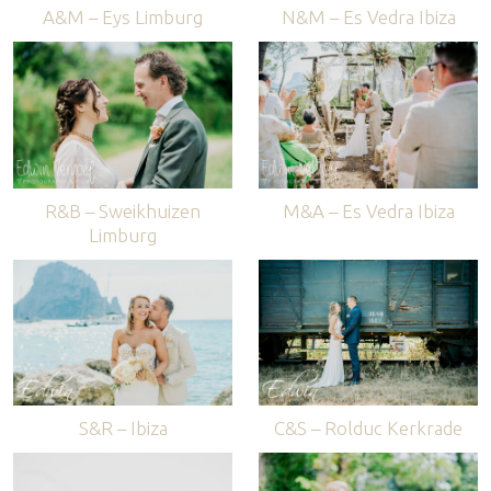
A&M – Eys Limburg
N&M – Es Vedra Ibiza
R&B – Sweikhuizen
M&A – Es Vedra Ibiza
Limburg
S&R – Ibiza
C&S – Rolduc Kerkrade