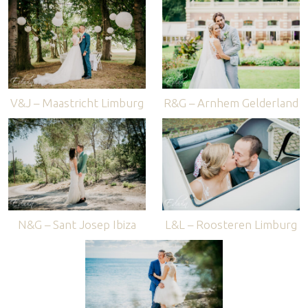
V&J – Maastricht Limburg
R&G – Arnhem Gelderland
N&G – Sant Josep Ibiza
L&L – Roosteren Limburg