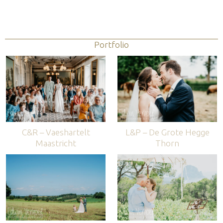
Portfolio
C&R – Vaeshartelt
L&P – De Grote Hegge
Maastricht
Thorn