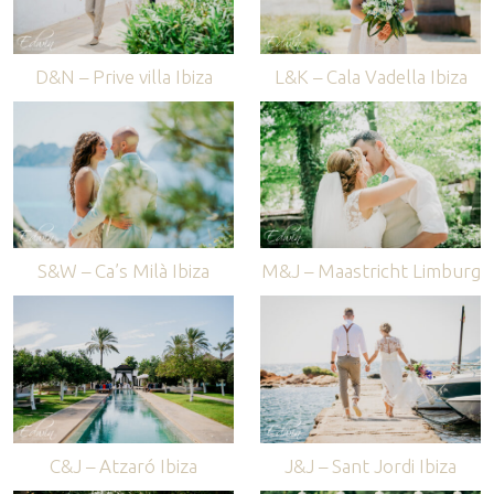
D&N – Prive villa Ibiza
L&K – Cala Vadella Ibiza
S&W – Ca’s Milà Ibiza
M&J – Maastricht Limburg
C&J – Atzaró Ibiza
J&J – Sant Jordi Ibiza