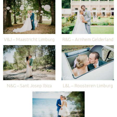
V&J – Maastricht Limburg
R&G – Arnhem Gelderland
N&G – Sant Josep Ibiza
L&L – Roosteren Limburg