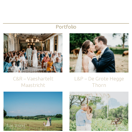
Portfolio
C&R – Vaeshartelt
L&P – De Grote Hegge
Maastricht
Thorn