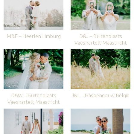
M&E – Heerlen Limburg
D&J – Buitenplaats
Vaeshartelt Maastricht
D&W – Buitenplaats
J&L – Haspengouw België
Vaeshartelt Maastricht