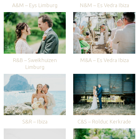
A&M – Eys Limburg
N&M – Es Vedra Ibiza
R&B – Sweikhuizen
M&A – Es Vedra Ibiza
Limburg
S&R – Ibiza
C&S – Rolduc Kerkrade