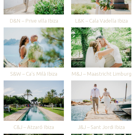
D&N – Prive villa Ibiza
L&K – Cala Vadella Ibiza
S&W – Ca’s Milà Ibiza
M&J – Maastricht Limburg
C&J – Atzaró Ibiza
J&J – Sant Jordi Ibiza