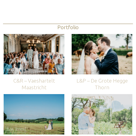
Portfolio
C&R – Vaeshartelt
L&P – De Grote Hegge
Maastricht
Thorn