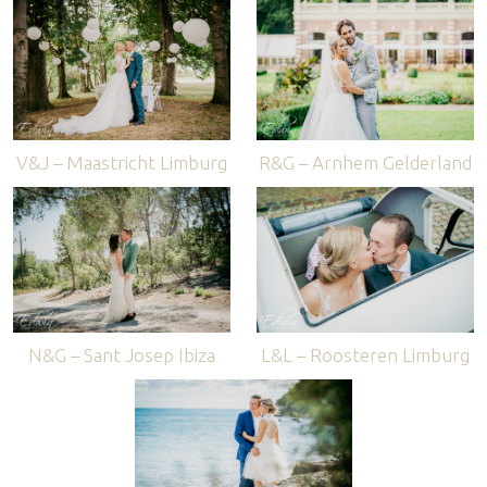
V&J – Maastricht Limburg
R&G – Arnhem Gelderland
N&G – Sant Josep Ibiza
L&L – Roosteren Limburg