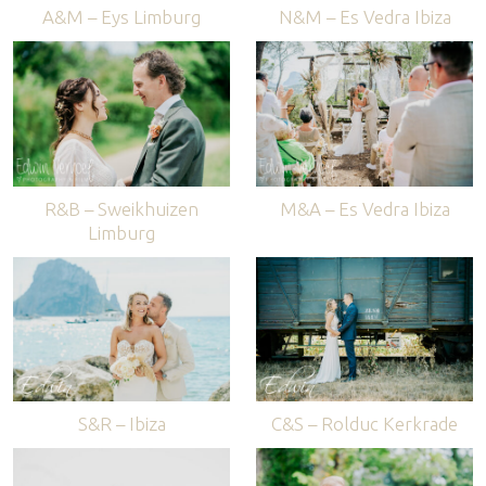
A&M – Eys Limburg
N&M – Es Vedra Ibiza
R&B – Sweikhuizen
M&A – Es Vedra Ibiza
Limburg
S&R – Ibiza
C&S – Rolduc Kerkrade