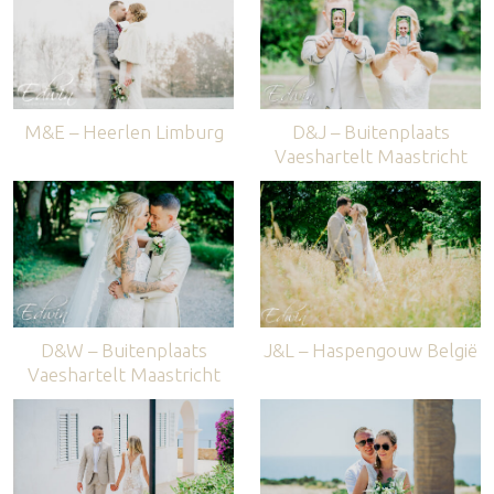
M&E – Heerlen Limburg
D&J – Buitenplaats
Vaeshartelt Maastricht
D&W – Buitenplaats
J&L – Haspengouw België
Vaeshartelt Maastricht