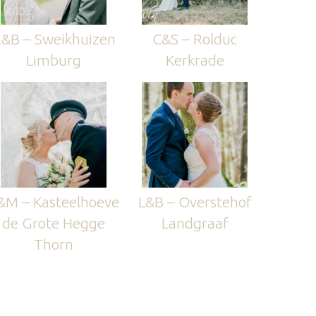
&B – Sweikhuizen
C&S – Rolduc
Limburg
Kerkrade
&M – Kasteelhoeve
L&B – Overstehof
de Grote Hegge
Landgraaf
Thorn