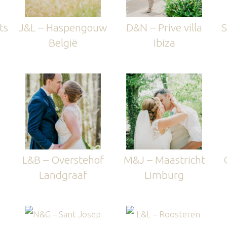
ts
J&L – Haspengouw
D&N – Prive villa
S
België
Ibiza
L&B – Overstehof
M&J – Maastricht
Landgraaf
Limburg