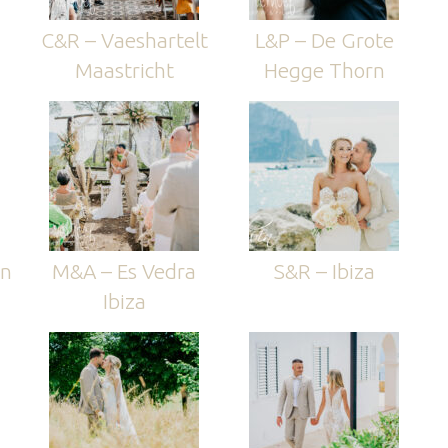
C&R – Vaeshartelt
L&P – De Grote
Maastricht
Hegge Thorn
en
M&A – Es Vedra
S&R – Ibiza
Ibiza