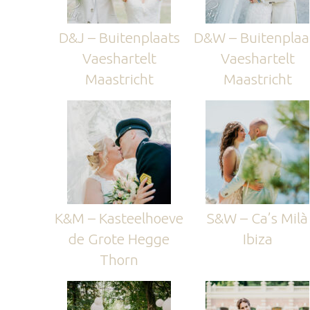
D&J – Buitenplaats
D&W – Buitenplaa
Vaeshartelt
Vaeshartelt
Maastricht
Maastricht
K&M – Kasteelhoeve
S&W – Ca’s Milà
de Grote Hegge
Ibiza
Thorn