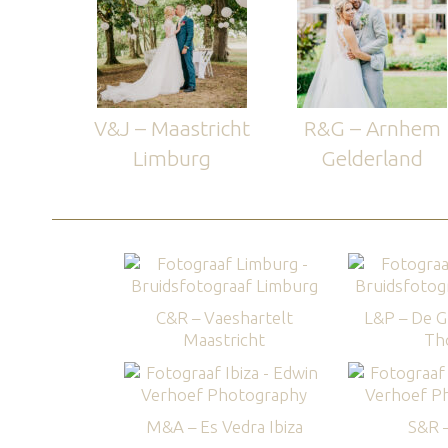
V&J – Maastricht
R&G – Arnhem
Limburg
Gelderland
C&R – Vaeshartelt
L&P – De G
Maastricht
Th
M&A – Es Vedra Ibiza
S&R –