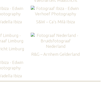
Vaeshartelt Maastricht
adella Ibiza
S&W – Ca’s Milà Ibiza
icht Limburg
R&G – Arnhem Gelderland
adella Ibiza