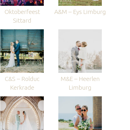
Oktoberfeest
A&M – Eys Limburg
Sittard
C&S – Rolduc
M&E – Heerlen
Kerkrade
Limburg