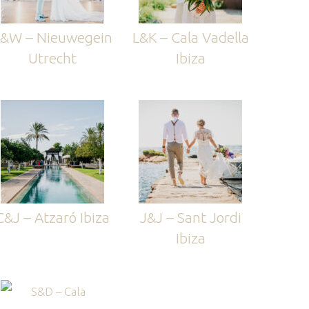
&W – Nieuwegein
L&K – Cala Vadella
Utrecht
Ibiza
C&J – Atzaró Ibiza
J&J – Sant Jordi
Ibiza