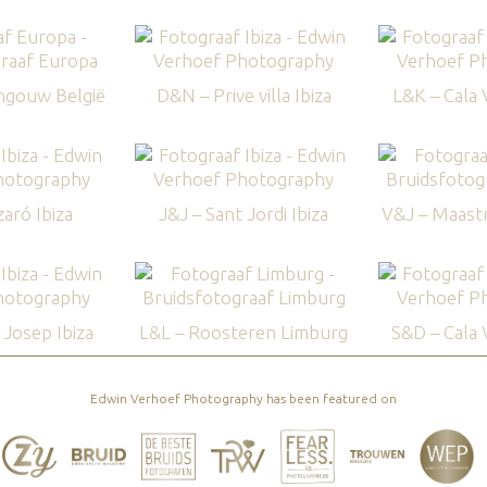
ngouw België
D&N – Prive villa Ibiza
L&K – Cala V
aró Ibiza
J&J – Sant Jordi Ibiza
V&J – Maastr
Josep Ibiza
L&L – Roosteren Limburg
S&D – Cala V
Edwin Verhoef Photography has been featured on