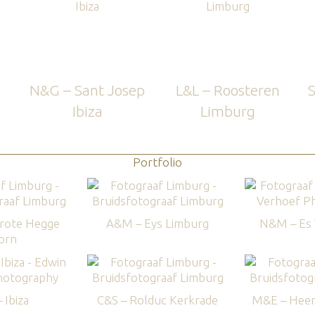
N&G – Sant Josep
L&L – Roosteren
S
Ibiza
Limburg
Portfolio
rote Hegge
A&M – Eys Limburg
N&M – Es V
orn
 Ibiza
C&S – Rolduc Kerkrade
M&E – Heer