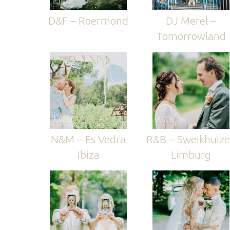
D&F – Roermond
DJ Merel –
Tomorrowland
N&M – Es Vedra
R&B – Sweikhuiz
Ibiza
Limburg